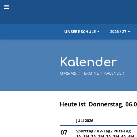
UNSERE SCHULE
2026 / 27
Kalender
MMS-MS
/
TERMINE
/
KALENDER
Heute ist
Donnerstag, 06.
Kalender
JULI 2026
07
Sporttag / KV-Tag / Putz-Tag
1A, 1M, 2A, 2M, 3A, 3M, 4A, 4M